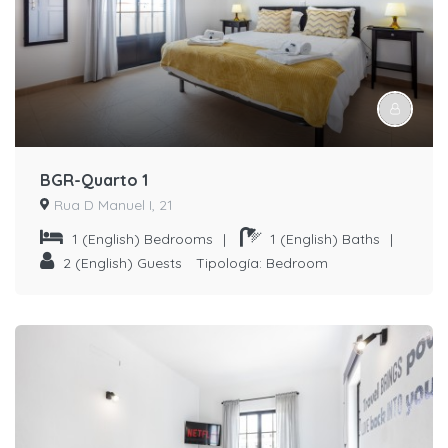
BGR-Quarto 1
Rua D Manuel I, 21
1
(English) Bedrooms
|
1
(English) Baths
|
2
(English) Guests
Tipología:
Bedroom