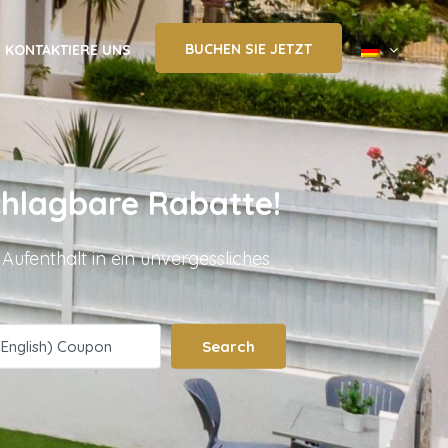
BUCHEN SIE JETZT
KONTAKTIERE UNS
chlagbare Rabatte!
ufenthalt in ein unvergessliches
Search