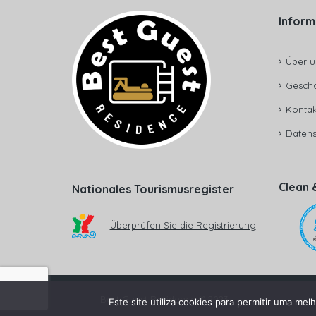
Inform
Über u
Gesch
Kontak
Datens
Clean 
Nationales Tourismusregister
Überprüfen Sie die Registrierung
Best Guest Residence © 2023
Este site utiliza cookies para permitir uma melh