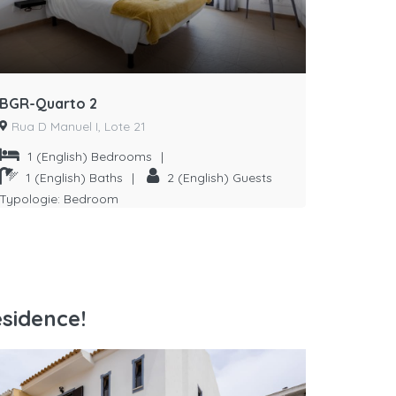
BGR-Quarto 2
BGR-Qua
Rua D Manuel I, Lote 21
Rua D M
1
(English) Bedrooms
|
1
(En
1
(English) Baths
|
2
(English) Guests
1
(En
Typologie:
Bedroom
Typologie
sidence!