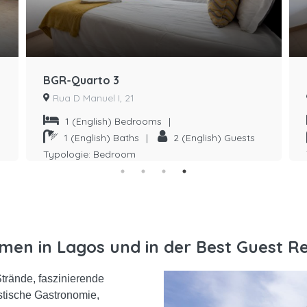
BGR-Quarto 3
Rua D Manuel I, 21
1
(English) Bedrooms
|
1
(English) Baths
|
2
(English) Guests
Typologie:
Bedroom
men in Lagos und in der Best Guest Re
trände, faszinierende
astische Gastronomie,